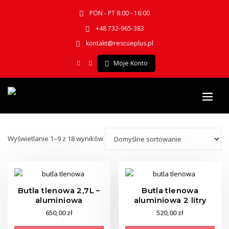
PON - PT 8:00 - 16:00
+48 732-965-383
kontakt@rescueplus.pl
Moje Konto
Wyświetlanie 1–9 z 18 wyników
Butla tlenowa 2,7L –
Butla tlenowa
aluminiowa
aluminiowa 2 litry
650,00
zł
520,00
zł