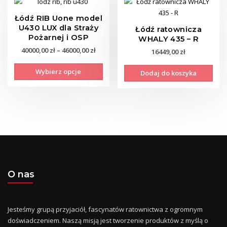
Łódź RIB Uone model
U430 LUX dla Straży
Łódź ratownicza
Pożarnej i OSP
WHALY 435 – R
Zakres
40000,00
zł
–
46000,00
zł
16449,00
zł
cen:
Ten
Wybierz opcje
od
Dodaj do koszyka
produkt
40000,00 zł
ma
do
wiele
46000,00 zł
wariantów.
Opcje
można
wybrać
na
stronie
O nas
produktu
Jesteśmy grupą przyjaciół, fascynatów ratownictwa z ogromnym
doświadczeniem. Naszą misją jest tworzenie produktów z myślą o