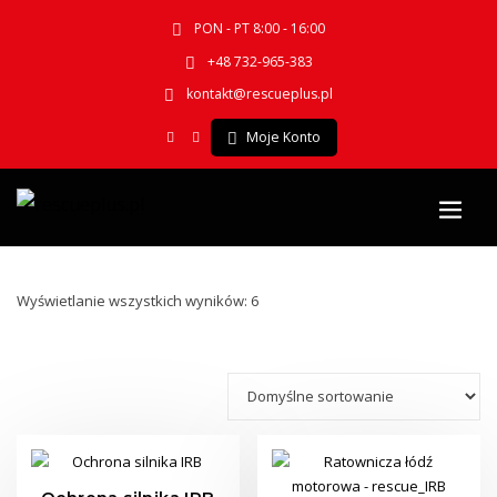
PON - PT 8:00 - 16:00
+48 732-965-383
kontakt@rescueplus.pl
Moje Konto
Wyświetlanie wszystkich wyników: 6