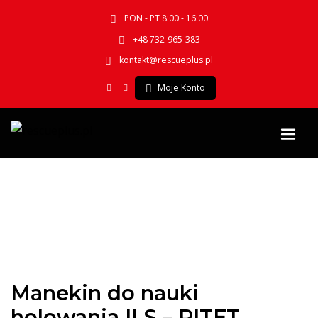
PON - PT 8:00 - 16:00
+48 732-965-383
kontakt@rescueplus.pl
Moje Konto
Manekin do nauki
holowania ILS – PITET