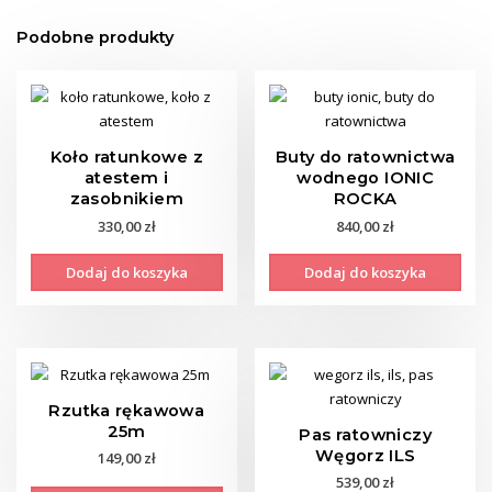
Podobne produkty
Koło ratunkowe z
Buty do ratownictwa
atestem i
wodnego IONIC
zasobnikiem
ROCKA
330,00
zł
840,00
zł
Dodaj do koszyka
Dodaj do koszyka
Rzutka rękawowa
25m
Pas ratowniczy
Węgorz ILS
149,00
zł
539,00
zł