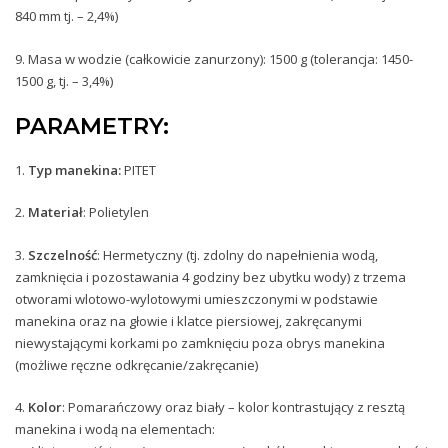
840 mm tj. – 2,4%)
9. Masa w wodzie (całkowicie zanurzony): 1500 g (tolerancja: 1450-
1500 g, tj. – 3,4%)
PARAMETRY:
1.
Typ manekina:
PITET
2.
Materiał
:
Polietylen
3.
Szczelność
:
Hermetyczny (tj. zdolny do napełnienia wodą,
zamknięcia i pozostawania 4 godziny bez ubytku wody) z trzema
otworami wlotowo-wylotowymi umieszczonymi w podstawie
manekina oraz na głowie i klatce piersiowej, zakręcanymi
niewystającymi korkami po zamknięciu poza obrys manekina
(możliwe ręczne odkręcanie/zakręcanie)
4.
Kolor
:
Pomarańczowy oraz biały – kolor kontrastujący z resztą
manekina i wodą na elementach: