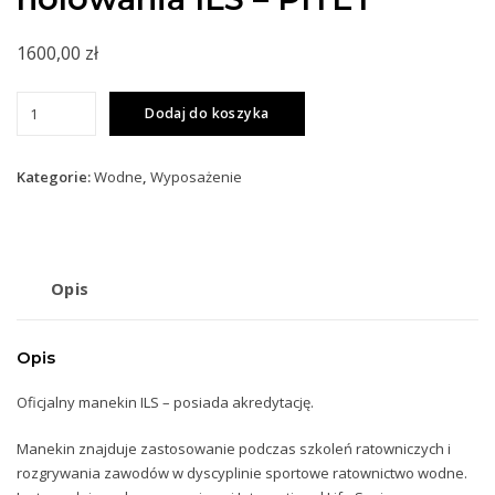
1600,00
zł
ilość
Dodaj do koszyka
Manekin
do
nauki
Kategorie:
Wodne
,
Wyposażenie
holowania
ILS
-
PITET
Opis
Opis
Oficjalny manekin ILS – posiada akredytację.
Manekin znajduje zastosowanie podczas szkoleń ratowniczych i
rozgrywania zawodów w dyscyplinie sportowe ratownictwo wodne.