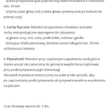
a) linia przejściowa (pas poprzeczny) wokół manekina o szerokości
min. 70 mm
b) tylna część głowy (od czubka głowy symetrycznie po bokach do
połowy szyi)
5.
Cechy fizyczne
:
Manekin przypomina człowieka i posiada
cechy antropologiczne wymagane do ratowania:
a) głowa: oczy, nos, usta, podbródek, żuchwa i gardło.
b) korpus: klatki piersiowej, kikutów ramion (długość min. 70 mm
od korpusu) i tułowia.
6.
Pływalność
:
Manekin przy częściowym napełnieniu wodą jest w
stanie unosić się zanurzony do górnej krawędzi linii przejściowej
przy podtrzymywaniu jego równowagi.
Obciążnik manekina umieszczony na stałe w taki sposób, aby
po zaprzestaniu podtrzymywania utrzymywał manekina w położeniu
na plecach.
Czas dostawy wynosi ok. 7 dni.