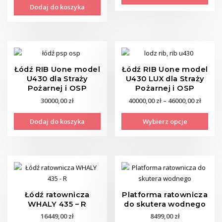
Dodaj do koszyka
Łódź RIB Uone model
Łódź RIB Uone model
U430 dla Straży
U430 LUX dla Straży
Pożarnej i OSP
Pożarnej i OSP
Zakre
30000,00
zł
40000,00
zł
–
46000,00
zł
cen:
Ten
Dodaj do koszyka
Wybierz opcje
od
prod
40000,0
ma
do
wiel
46000,0
wari
Opcj
moż
wyb
Łódź ratownicza
Platforma ratownicza
na
WHALY 435 – R
do skutera wodnego
stro
16449,00
zł
8499,00
zł