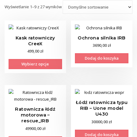
Wyświetlanie 1–9 z 27 wyników
Kask ratowniczy
Ochrona silnika IRB
CreeX
3690,00
zł
499,00
zł
Dodaj do koszyka
Ten
Wybierz opcje
produkt
ma
wiele
wariantów.
Opcje
można
Łódź ratownicza typu
wybrać
RIB – Uone model
Ratownicza łódź
na
U430
motorowa –
stronie
rescue_IRB
30000,00
zł
produktu
49900,00
zł
Dodaj do koszyka