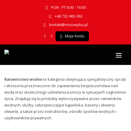
PON - PT 8:00 - 16:00
+48 732-965-383
kontakt@rescueplus.pl
Moje Konto
Ratownictwo wodne
to kategoria obejmująca specjalistyczny sprzęt
i akcesoria przeznaczone do zapewnienia bezpieczeństwa nad
wodą oraz skutecznego udzielania pomocy w sytuacjach zagrożenia
życia. Znajdują się tu produkty wykorzystywane przez ratowników
wodnych, służby zabezpieczające kąpieliska, baseny i akweny
otwarte, a także przez instruktorów, ośrodki sportów wodnych i
użytkowników prywatnych.