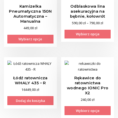
Kamizelka
Odblaskowa lina
Pneumatyczna 150N
asekuracyjna na
Automatyczna –
bębnie, kołowrót
Manualna
Zakres
590,00
zł
–
790,00
zł
449,00
zł
cen:
Ten
Wybierz opcje
od
Ten
prod
Wybierz opcje
590,00 zł
produkt
ma
do
ma
wiel
790,00 zł
wiele
wari
wariantów.
Opcj
Opcje
moż
można
wyb
wybrać
na
Łódź ratownicza
Rękawice do
na
stro
WHALY 435 – R
ratownictwa
stronie
wodnego IONIC Pro
prod
16449,00
zł
X2
produktu
240,00
zł
Dodaj do koszyka
Ten
Wybierz opcje
prod