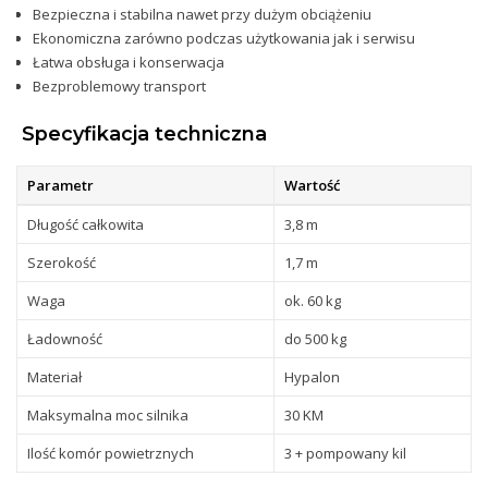
Bezpieczna i stabilna nawet przy dużym obciążeniu
Ekonomiczna zarówno podczas użytkowania jak i serwisu
Łatwa obsługa i konserwacja
Bezproblemowy transport
Specyfikacja
techniczna
Parametr
Wartość
Długość całkowita
3,8 m
Szerokość
1,7 m
Waga
ok. 60 kg
Ładowność
do 500 kg
Materiał
Hypalon
Maksymalna moc silnika
30 KM
Ilość komór powietrznych
3 + pompowany kil