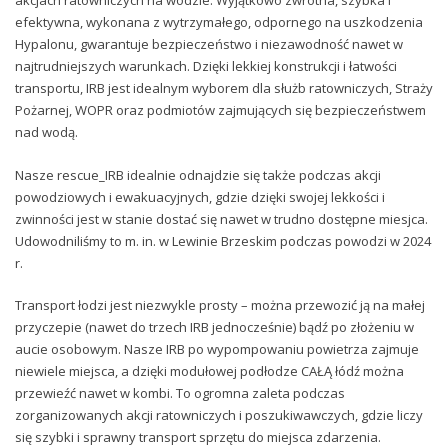
akcjach ratowniczych na wodzie. Wyjątkowo zwrotna, szybka i
efektywna, wykonana z wy
trzymałego, odpornego na uszkodzenia
Hypalonu, gwarantuje bezpieczeństwo i niezawodność nawet w
najtrudniejszych warunkach. Dzięki lekkiej konstrukcji i łatwości
transportu, IRB jest idealnym wyborem dla służb ratowniczych, Straży
Pożarnej, W
OPR oraz podmiotów zajmujących się bezpieczeństwem
nad wodą.
Nasze rescue_IRB idealnie odnajdzie się także podczas akcji
powodziowych i ewakuacyjnych, gdzie dzięki swojej lekkości i
zwinności jest w stanie dostać się nawet w trudno dostępne miesjca.
Udowodniliśmy to m. in. w Lewinie Brzeskim podczas powodzi w 2024
r.
Transport łodzi jest niezwykle prosty – można przewozić ją na małej
przyczepie (nawet do trzech IRB jednocześnie) bądź po złożeniu w
aucie osobowym. Nasze IRB po wypompowaniu powietrza zajmuje
niewiele miejsca, a dzięki modułowej podłodze CAŁĄ łódź można
przewieźć nawet w kombi. To ogromna zaleta podczas
zorganizowanych akcji ratowniczych i poszukiwawczych, gdzie liczy
się szybki i sprawny transport sprzętu do miejsca zdarzenia.