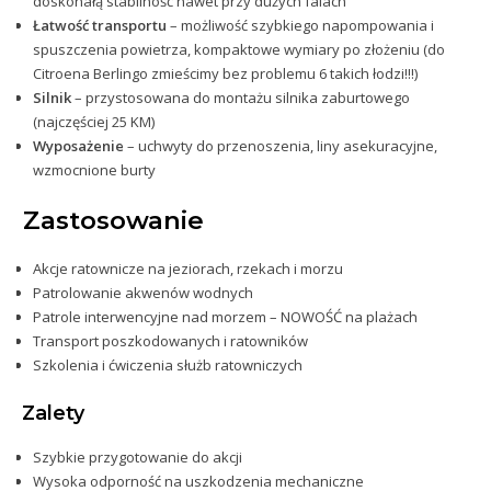
doskonałą stabilność nawet przy dużych falach
Łat
wość transportu
– możliwość szybkiego napompowania i
spuszczenia powietrza, kompaktowe wymiary po złożeniu (do
Citroena Berlingo zmieścimy bez problemu 6 takich łodzi!!!)
Silnik
– prz
ystosowana do montażu silnika zaburtowego
(najczęściej 25 KM)
Wyposażenie
– uchwy
ty do przenoszenia, liny asekuracyjne,
wzmocnione burty
Zastosowanie
Akcje ratownicze na jeziorach, rzekach i morzu
Patrolowanie akwen
ów wodnych
Patrole interwencyjne nad morzem – NOWOŚĆ na plażach
Transport poszkodowanych i ratowników
Szkolenia i ćwiczenia służb ratowniczych
Zalety
Szybkie przygot
owanie do akcji
Wysoka odporność na uszkodzenia mechaniczne