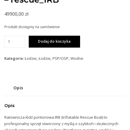
49900,00
zł
Produkt dostępny na zamówienie
ilość
Dodaj do koszyka
Ratownicza
łódź
motorowa
Kategorie:
Łodzie
,
Łodzie
,
PSP/OSP
,
Wodne
-
rescue_IRB
Opis
Opis
Ratownicza łód
ź pontonowa IRB (Inflatable Rescue Boat) to
profesjonalny sprzęt stworzony z myślą o szybkich i skutecznych