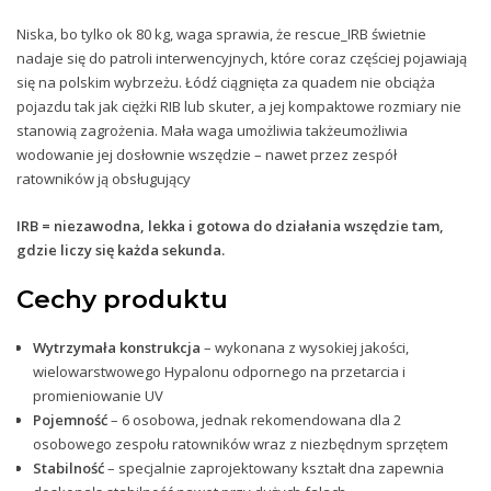
Niska, bo tylko ok 80 kg, waga sprawia, że rescue_IRB świetnie
nadaje się do patroli interwencyjnych, które coraz częściej pojawiają
się na polskim wybrzeżu. Łódź ciągnięta za quadem nie obciąża
pojazdu tak jak ciężki RIB lub skuter, a jej kompaktowe rozmiary nie
stanowią zagrożenia. Mała waga umożliwia takżeumożliwia
wodowanie jej dosłownie wszędzie – nawet przez zespół
ratowników ją obsługujący
IRB = niezawodna, lekka i gotowa do działania wszędzie tam,
gdzie liczy się każda sekunda.
Cechy produktu
Wytrzymała konstrukcja
– wykonana z wysokiej jakości,
wielowarstwowego Hypalonu odpornego na przetar
cia i
promieniowanie UV
Pojemność
– 6 osobowa, jednak rekomendowana dla 2
osobowego zespołu ratowników wraz z niezb
ędnym sprzętem
Stabilność
– specjalnie zaprojektowany kształt dna zapewnia