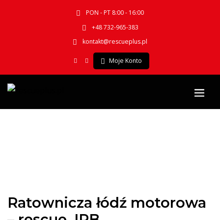
PON - PT 8:00 - 16:00
+48 732-965-383
kontakt@rescueplus.pl
Moje Konto
Ratownicza łódź motorowa
– rescue_IRB