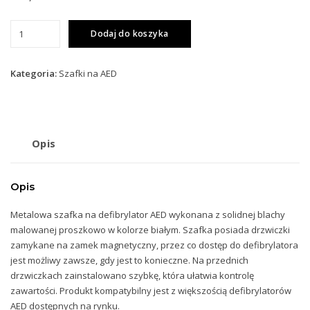
ilość
Dodaj do koszyka
Szafka
wewnętrzna,
metalowa
Kategoria:
Szafki na AED
na
defibrylator
AED
(magnes)
Opis
Opis
Metalowa szafka na defibrylator AED wykonana z solidnej blachy
malowanej proszkowo w kolorze białym. Szafka posiada drzwiczki
zamykane na zamek magnetyczny, przez co dostęp do defibrylatora
jest możliwy zawsze, gdy jest to konieczne. Na przednich
drzwiczkach zainstalowano szybkę, która ułatwia kontrolę
zawartości. Produkt kompatybilny jest z większością defibrylatorów
AED dostępnych na rynku.