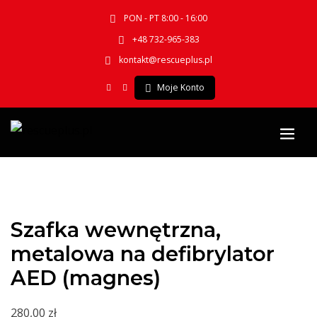
PON - PT 8:00 - 16:00
+48 732-965-383
kontakt@rescueplus.pl
Moje Konto
Szafka wewnętrzna,
metalowa na defibrylator
AED (magnes)
280,00
zł