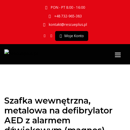
PON - PT 8:00 - 16:00
+48 732-965-383
kontakt@rescueplus.pl
Moje Konto
Szafka wewnętrzna,
metalowa na defibrylator
AED z alarmem