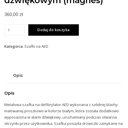
dźwiękowym (magnes)
360,00
zł
ilość
Dodaj do koszyka
Szafka
wewnętrzna,
metalowa
Kategoria:
Szafki na AED
na
defibrylator
AED
z
Opis
alarmem
dźwiękowym
(magnes)
Opis
Metalowa szafka na defibrylator AED wykonana z solidnej blachy
malowanej proszkowo w kolorze białym, która została dodatkowo
wyposażona w alarm dźwiękowy, uruchamiany podczas otwarcia
skrzynki przez użytkownika. Szafka posiada drzwiczki zamykane na